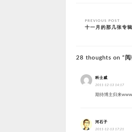
文
十一月的那几张专
章
导
航
28 thoughts o
科士威
2011-12-13 14:17
期待博主归来www.cg
河石子
2011-12-13 17:21