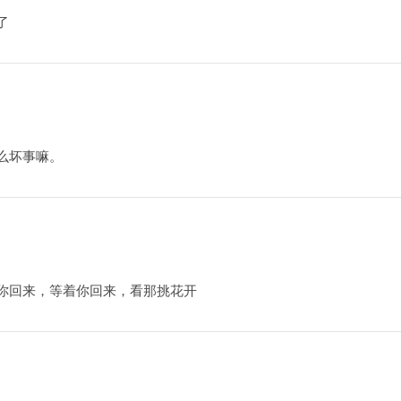
了
么坏事嘛。
你回来，等着你回来，看那挑花开