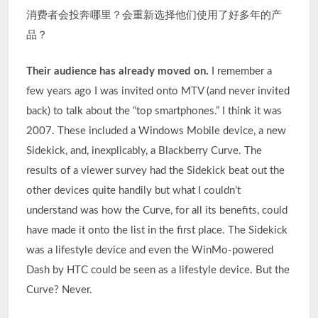
消费者会投奔哪里？会重新选择他们使用了好多年的产
品？
Their audience has already moved on.
I remember a
few years ago I was invited onto MTV (and never invited
back) to talk about the “top smartphones.” I think it was
2007. These included a Windows Mobile device, a new
Sidekick, and, inexplicably, a Blackberry Curve. The
results of a viewer survey had the Sidekick beat out the
other devices quite handily but what I couldn’t
understand was how the Curve, for all its benefits, could
have made it onto the list in the first place. The Sidekick
was a lifestyle device and even the WinMo-powered
Dash by HTC could be seen as a lifestyle device. But the
Curve? Never.