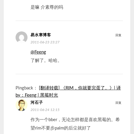
是嘛 介素尊的吗
易水寒博客
回复
2011-06-23 23:27
@Feeng
了解了。哈哈。
Pingback：
[翻译转载] 《RIM，你就要完蛋了。》| 译
by：Feeng | 黑莓时光
河石子
回复
2011-06-24 12:15
作为一个bber，无论怎样都是喜欢黑莓的。希
望rim不要步palm的后尘就好了