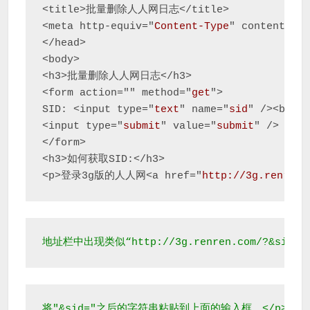
<title>批量删除人人网日志</title>

<meta http-equiv="
Content-Type
" content="
t
</head>

<body>

<h3>批量删除人人网日志</h3>

<form action="" method="
get
">

SID: <input type="
text
" name="
sid
" /><br />
<input type="
submit
" value="
submit
" />

</form>

<h3>如何获取SID:</h3>

<p>登录3g版的人人网<a href="
http://3g.renren.
地址栏中出现类似“http://3g.renren.com/?&sid=5e
将"&sid="之后的字符串粘贴到上面的输入框。</p>