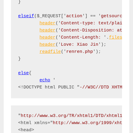
}

elseif
($_REQUEST['
action
'] == '
getsource
'){
header
('
Content-type: text/plain
');
header
('
Content-Disposition: attac
header
('
Content-Length: 
'.
filesize
header
('
Love: Xiao Jin
');

readfile
('
renren.php
');

}

else
{

echo
 '

<!DOCTYPE html PUBLIC "
-//W3C//DTD XHTML 1
"
http://www.w3.org/TR/xhtml1/DTD/xhtml1-tr
<html xmlns="
http://www.w3.org/1999/xhtml
">
<head>
