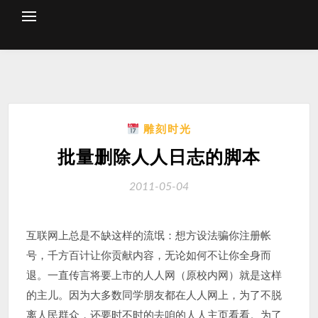
Skip
to
content
雕刻时光
批量删除人人日志的脚本
2011-05-04
互联网上总是不缺这样的流氓：想方设法骗你注册帐
号，千方百计让你贡献内容，无论如何不让你全身而
退。一直传言将要上市的人人网（原校内网）就是这样
的主儿。因为大多数同学朋友都在人人网上，为了不脱
离人民群众，还要时不时的去咱的人人主页看看。为了