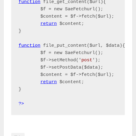
function
 file_get_content($url){

	$f = new SaeFetchurl();

	$content = $f->fetch($url);

return
 $content;

}

function
 file_put_content($url, $data){

	$f = new SaeFetchurl();

	$f->setMethod('
post
');

	$f->setPostData($data);

	$content = $f->fetch($url);

return
 $content;

}

?>