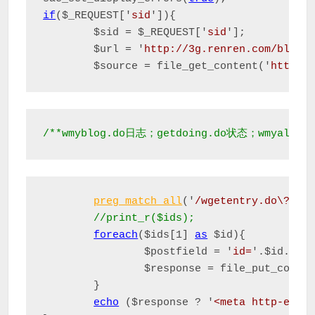
if
($_REQUEST['
sid
']){

	$sid = $_REQUEST['
sid
'];

	$url = '
http://3g.renren.com/blog/
	$source = file_get_content('
http:/
/**wmyblog.do日志；getdoing.do状态；wmyalbum
preg_match_all
('
/wgetentry.do\?id=
//print_r($ids);
foreach
($ids[1] 
as
 $id){

		$postfield = '
id=
'.$id.'
&s
		$response = file_put_content($url, $postfield);

	}

echo
 ($response ? '
<meta http-equi