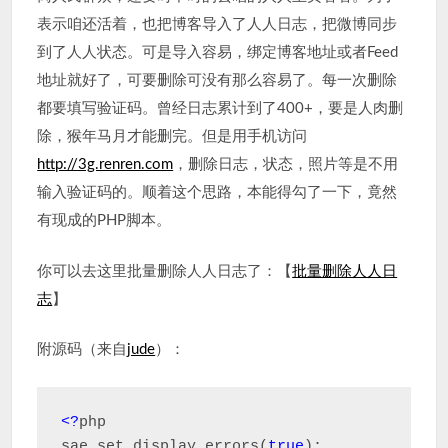
表示咱还活着，也把博客导入了人人日志，把微博同步
到了人人状态。可是导入容易，绑定博客地址或者Feed
地址就好了，可要删除可没有那么容易了。每一次删除
都要填写验证码。曾经日志累计到了400+，要是人肉删
除，猴年马月才能删完。但是用手机访问
http://3g.renren.com
，删除日志，状态，照片等是不用
输入验证码的。顺着这个思路，本能得勾了一下，竟然
有现成的PHP脚本。
你可以去这里批量删除人人日志了：【
批量删除人人日
志
】
附源码（来自
jude
）：
<?
php

sae_set_display_errors(
true