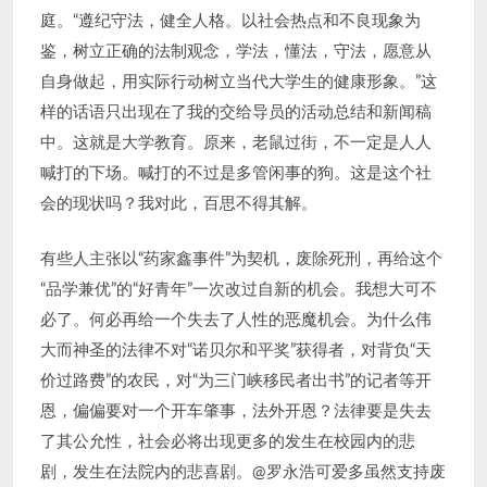
庭。“遵纪守法，健全人格。以社会热点和不良现象为
鉴，树立正确的法制观念，学法，懂法，守法，愿意从
自身做起，用实际行动树立当代大学生的健康形象。”这
样的话语只出现在了我的交给导员的活动总结和新闻稿
中。这就是大学教育。原来，老鼠过街，不一定是人人
喊打的下场。喊打的不过是多管闲事的狗。这是这个社
会的现状吗？我对此，百思不得其解。
有些人主张以“药家鑫事件”为契机，废除死刑，再给这个
“品学兼优”的“好青年”一次改过自新的机会。我想大可不
必了。何必再给一个失去了人性的恶魔机会。为什么伟
大而神圣的法律不对“诺贝尔和平奖”获得者，对背负“天
价过路费”的农民，对“为三门峡移民者出书”的记者等开
恩，偏偏要对一个开车肇事，法外开恩？法律要是失去
了其公允性，社会必将出现更多的发生在校园内的悲
剧，发生在法院内的悲喜剧。@罗永浩可爱多虽然支持废