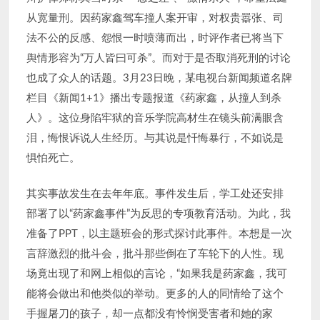
从宽量刑。因药家鑫驾车撞人案开审，对权贵嚣张、司
法不公的反感、怨恨一时喷薄而出，时评作者已将当下
舆情形容为“万人皆曰可杀”。而对于是否取消死刑的讨论
也成了众人的话题。3月23日晚，某电视台新闻频道名牌
栏目《新闻1+1》播出专题报道《药家鑫，从撞人到杀
人》。这位身陷牢狱的音乐学院高材生在镜头前满眼含
泪，悔恨诉说人生经历。与其说是忏悔暴行，不如说是
惧怕死亡。
其实事故发生在去年年底。事件发生后，学工处还安排
部署了以“药家鑫事件”为反思的专项教育活动。为此，我
准备了PPT，以主题班会的形式探讨此事件。本想是一次
言辞激烈的批斗会，批斗那些倒在了车轮下的人性。现
场竟出现了和网上相似的言论，“如果我是药家鑫，我可
能将会做出和他类似的举动。更多的人的同情给了这个
手握屠刀的孩子，却一点都没有怜悯受害者和她的家