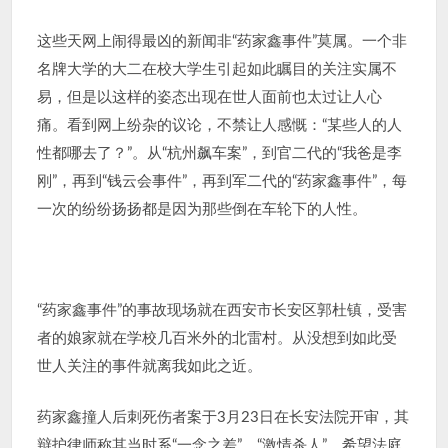
这些天网上闹得最凶的新闻非“药家鑫事件”莫属。一个非
名牌大学的大二在校大学生引起如此瞩目的关注实属不
易，但是以这样的姿态出现在世人面前也太过让人心
痛。看到网上纷杂的议论，不禁让人感慨：“某些人的人
性都哪去了？”。从“杭州飙车案”，到官二代的“我爸是李
刚”，再到“钱云会事件”，再到军二代的“药家鑫事件”，每
一次的纷纷扬扬都是因为那些倒在车轮下的人性。
“药家鑫事件”的事故现场就在西安市长安区郭杜镇，受害
者的娘家就在学校几百米外的北雷村。从没想到如此受
世人关注的事件就离我如此之近。
药家鑫撞人后刺死伤者案于3月23日在长安法院开审，其
辩护律师称其当时系“一念之差”、“激情杀人”，希望法庭