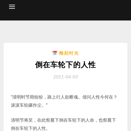
Skip
to
content
雕刻时光
倒在车轮下的人性
2011-04-03
“清明时节雨纷纷，路上行人欲断魂。借问人性今何在？
滚滚车轮碾作尘。”
清明节将至，在此祭奠下倒在车轮下的人命，也祭奠下
倒在车轮下的人性。