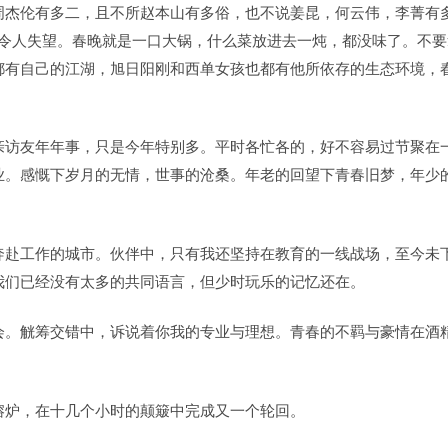
周杰伦有多二，且不所赵本山有多俗，也不说姜昆，何云伟，李菁有
令人失望。春晚就是一口大锅，什么菜放进去一炖，都没味了。不要
都有自己的江湖，旭日阳刚和西单女孩也都有他所依存的生态环境，
亲访友年年事，只是今年特别多。平时各忙各的，好不容易过节聚在
业。感慨下岁月的无情，世事的沧桑。年老的回望下青春旧梦，年少
奔赴工作的城市。伙伴中，只有我还坚持在教育的一线战场，至今未
我们已经没有太多的共同语言，但少时玩乐的记忆还在。
会。觥筹交错中，诉说着你我的专业与理想。青春的不羁与豪情在酒
。
熔炉，在十几个小时的颠簸中完成又一个轮回。