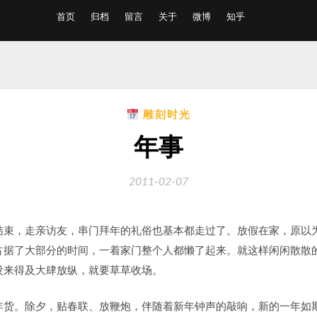
首页
归档
留言
关于
微博
知乎
雕刻时光
年事
2011-02-07
结束，走亲访友，串门拜年的礼俗也基本都走过了。放假在家，原以
占据了大部分的时间，一着家门整个人都懒了起来。就这样闲闲散散
没来得及大肆放纵，就要草草收场。
年货。除夕，贴春联、放鞭炮，伴随着新年钟声的敲响，新的一年如