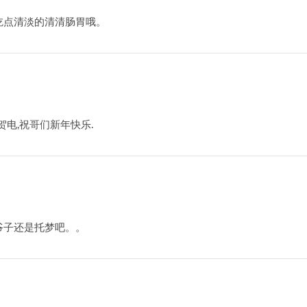
吃点清淡的清清肠胃哦。
电,祝哥们新年快乐.
爷子还是托梦吧。。