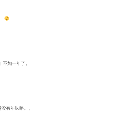
。
年不如一年了。
越没有年味咯。。