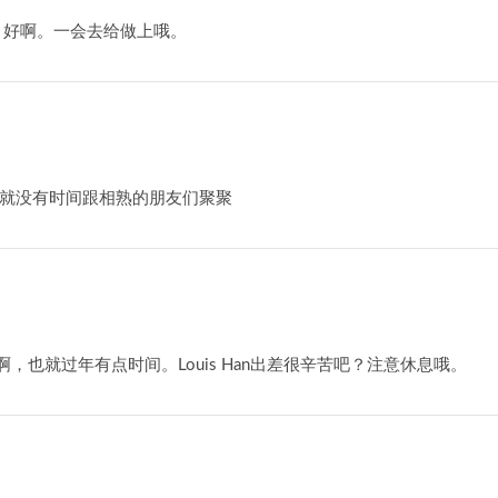
谢哦。好啊。一会去给做上哦。
本就没有时间跟相熟的朋友们聚聚
an 是啊，也就过年有点时间。Louis Han出差很辛苦吧？注意休息哦。