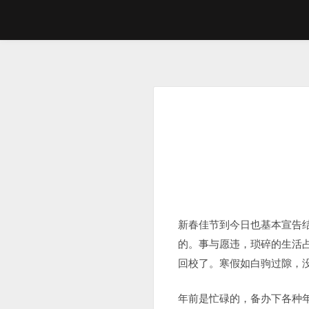
Skip
to
content
新春佳节到今日也基本宣告
的。事与愿违，琐碎的生活
回校了。寒假如白驹过隙，
年前是忙碌的，备办下各种