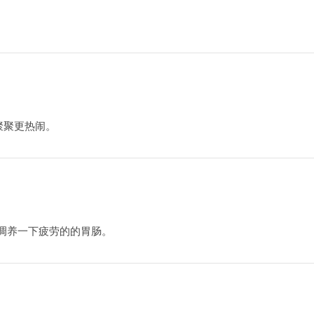
聚聚更热闹。
调养一下疲劳的的胃肠。