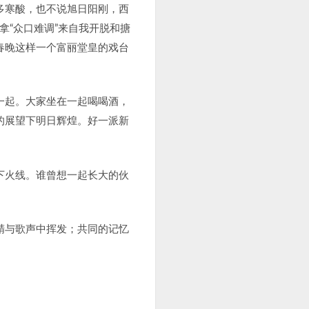
多寒酸，也不说旭日阳刚，西
拿“众口难调”来自我开脱和搪
春晚这样一个富丽堂皇的戏台
一起。大家坐在一起喝喝酒，
的展望下明日辉煌。好一派新
下火线。谁曾想一起长大的伙
精与歌声中挥发；共同的记忆