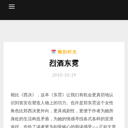
Skip
to
content
雕刻时光
烈酒东霓
2010-10-19
相比《西决》，这本《东霓》让我们有机会更真切地认
识到笛安在塑造人物上的功力。也许是郑东霓这个女性
角色比郑西决更外向，更具戏剧性，更便于作者为她所
身处的生活构造矛盾，为她的情感寻找各式各样的宣泄
途径，也给了读者更为刻骨铭心的阅读感受——正如文章