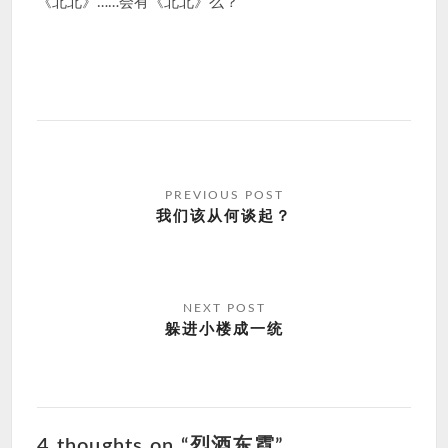
《北北》……会有《北北》么？
文
章
我们该从何谈起？
导
航
躲进小楼成一统
4 thoughts on “烈酒东霓”