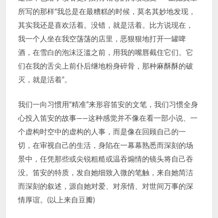
所写的那样“我总是在最糟糕的时候，莫名其妙地发现，
其实我还是喜欢活着。没错，就是活着。比方说现在，
我一个人坐在我空荡荡的店里，恶狠狠地打开一罐啤
酒，在雪白的泡沫泛滥之前，用我的嘴唇截住它们。它
们在我的舌尖上前仆后继地粉身碎骨，那种麻酥酥的破
灭，就是活着”。
我们一向习惯用“精准”来形容笛安的文笔，我们习惯全身
心投入笛安的故事——这种感觉并不像在看一部小说、一
个虚构时空中的虚构的人事，而是像在回顾自己的一
切，在审视自己的生活，身陷在一幕幕熟悉而深刻的场
景中，任凭那些或尖锐粗糙或温吞煽情的镜头将自己吞
没。笛安的特质，发自她细致入微的笔触，来自她简洁
而深刻的叙述，源自她对爱、对亲情、对世间万事的深
情厚谊。(以上来自豆瓣)