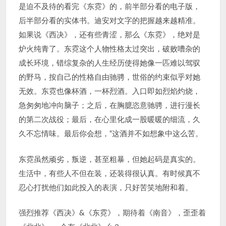
是迫不及待的看完《东霓》的，前半部分看的电子版，
后半部分看的实体书。迪安对文字的把握越来越精准。
如果说《西决》，还有些青涩，那么《东霓》，绝对是
炉火纯青了。东霓这个人物性格太过突出，破败嘈杂的
成长环境，错综复杂的人生经历使得她像一匹难以驾驭
的野马，按自己的性格自由驰骋，世俗的约束似乎对她
无效。东霓也像杯酒，一杯烈酒。入口即如烈焰灼烧，
急匆匆地冲向脑子；之后，在胸臆恣意驰骋，进行漫长
的第二次战役；最后，在心里化成一股暖暖的细流，久
久不忘情味。最后你会想，“这酒并不如想象中这么苦。
东霓虽然顽劣，叛逆，甚至粗暴，但她起码是真实的。
生活中，有些人不但在装，还装得很认真。有时候真不
忍心打扰他们如此投入的表演，只好苦笑地附和着。
强烈推荐《西决》&《东霓》，期待着《南音》，歪歪着