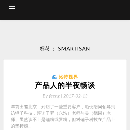
Skip
to
content
标签：
SMARTISAN
比特视界
产品人的半夜畅谈
By
feeng |
2017-02-13
年前出差北京，到访了一些重要客户，顺便陪同领导到
访锤子科技，拜访了罗（永浩）老师与吴（德周）老
师。虽然谈不上是锤粉或罗粉，但对锤子科技在产品上
的坚持感…