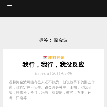
Skip
to
content
标签：
路金波
雕刻时光
我行，我行，我没反应
By
feeng |
2011-03-08
说起路金波可能有些人还不熟悉，但说他手下的那些作
家，你肯定并不陌生。路金波是韩寒，王朔，安妮宝
贝，饶雪漫，沧月，冯唐，蔡智恒，蔡骏，石康，孙
睿，江南等…