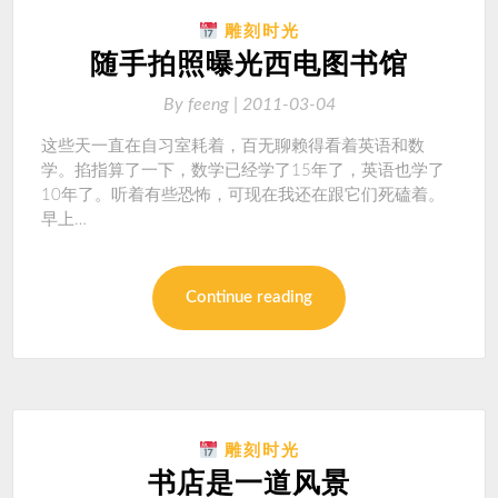
雕刻时光
随手拍照曝光西电图书馆
By
feeng |
2011-03-04
这些天一直在自习室耗着，百无聊赖得看着英语和数
学。掐指算了一下，数学已经学了15年了，英语也学了
10年了。听着有些恐怖，可现在我还在跟它们死磕着。
早上…
Continue reading
雕刻时光
书店是一道风景