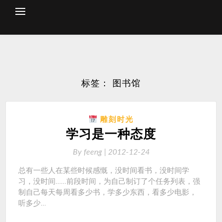
Skip
to
content
标签：
图书馆
雕刻时光
学习是一种态度
By
feeng |
2012-12-24
总有一些人在某些时候感慨，没时间看书，没时间学
习，没时间……前段时间，为自己制订了个任务列表，强
制自己每天每周看多少书，学多少东西，看多少电影，
听多少…